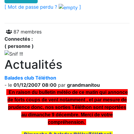
[ Mot de passe perdu ?
]
87 membres
Connectés :
( personne )
Actualités
Balades club Téléthon
- le
01/12/2007 08:00
par
grandmanitou
En raison du bulletin météo de ce matin qui annonce
de forts coups de vent notamment , et par mesure de
prudence donc, nos sorties Téléthon sont reportées
au dimanche 9 décembre. Merci de votre
compréhension.