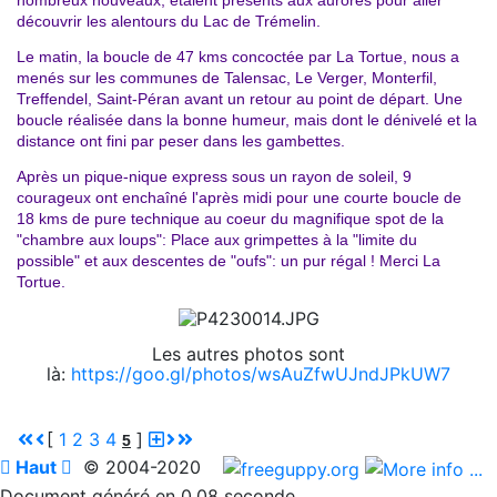
découvrir les alentours du Lac de Trémelin.
Le matin, la boucle de 47 kms concoctée par La Tortue, nous a
menés sur les communes de Talensac, Le Verger, Monterfil,
Treffendel, Saint-Péran avant un retour au point de départ. Une
boucle réalisée dans la bonne humeur, mais dont le dénivelé et la
distance ont fini par peser dans les gambettes.
Après un pique-nique express sous un rayon de soleil, 9
courageux ont enchaîné l'après midi pour une courte boucle de
18 kms de pure technique au coeur du magnifique spot de la
"chambre aux loups":
Place aux grimpettes à la "limite du
possible" et aux descentes de "oufs": un pur régal ! Merci La
Tortue.
Les autres photos sont
là:
https://goo.gl/photos/wsAuZfwUJndJPkUW7
[
1
2
3
4
]
5

Haut

© 2004-2020
Document généré en 0.08 seconde