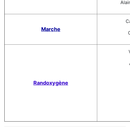
Alai
Ca
Marche
Randoxygène