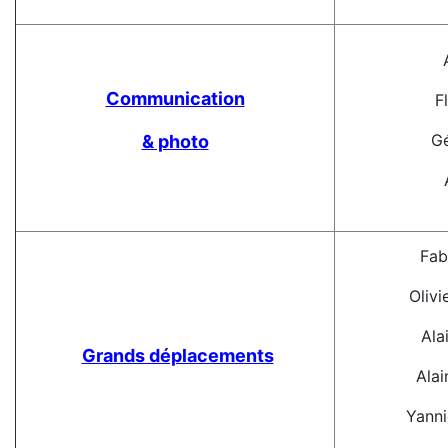
Al
Communication
F
G
& photo
Fabri
Olivi
Alai
Grands déplacements
Alai
Yanni