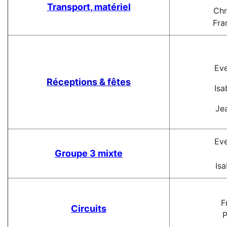
Transport, matériel
Chri
Fra
D
Eve
Réceptions & fêtes
Isabe
Je
Eve
Groupe 3 mixte
Isab
Fr
Circuits
Ph